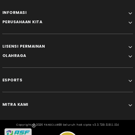
INFORMASI
PERUSAHAAN KITA
LISENSI PERMAINAN
OLAHRAGA
ESPORTS
MITRA KAMI
Copyright ©
2026 FANSCLUB99 Seluruh hak cipta v3.3.729.51911.154