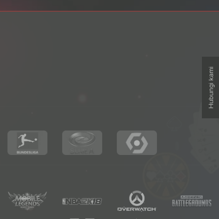
Hubungi kami