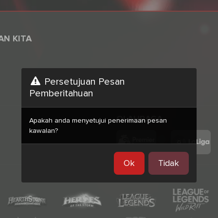
AN KITA
Persetujuan Pesan
Pemberitahuan
OLAHRAGA
Apakah anda menyetujui penerimaan pesan
kawalan?
Ok
Tidak