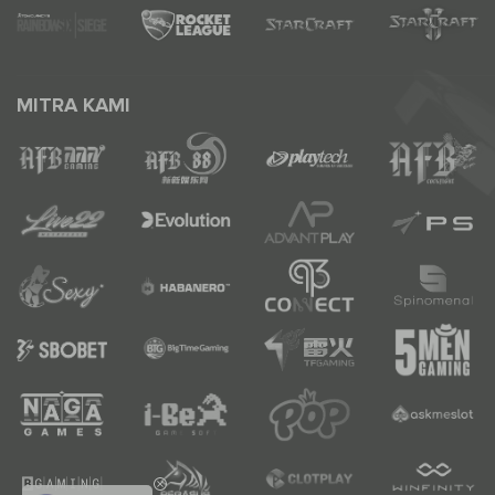
MITRA KAMI