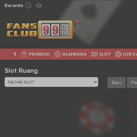
Beranda
PROMOSI
OLAHRAGA
SLOT
LIVE 
Slot Ruang
Baru
Pa