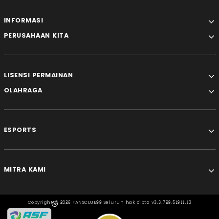
INFORMASI
PERUSAHAAN KITA
LISENSI PERMAINAN
OLAHRAGA
ESPORTS
MITRA KAMI
Copyright ©
2026 FANSCLUB99 Seluruh hak cipta v3.3.729.51911.13