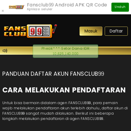
Fansclub99 Android APK QR Code
Unduh
Aplikasi seluler
×
Masuk
Daftar
Pheak*** Setor Dana IDR
10,625,140.000
PANDUAN DAFTAR AKUN FANSCLUB99
CARA MELAKUKAN PENDAFTARAN
Untuk bisa bermain didalam agen FANSCLUB99, para pemain
wajib melakukan pendaftaran akun terlebih dahulu, daftar akun di
FANSCLUB99 sangat mudah dilakukan. Berikut ini beberapa
langkah melakukan pendaftaran di agen FANSCLUB99.