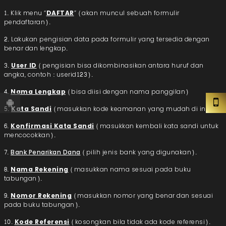
1. Klik menu “
DAFTAR
” (akan muncul sebuah formulir
pendaftaran).
2. Lakukan pengisian data pada formulir yang tersedia dengan
benar dan lengkap.
3.
User ID
(pengisian bisa dikombinasikan antara huruf dan
angka, contoh : userid123).
4.
Nama Lengkap
(bisa diisi dengan nama panggilan)
5.
Kata Sandi
(masukkan kode keamanan yang mudah di ingat).
6.
Konfirmasi Kata Sandi
(masukkan kembali kata sandi untuk
mencocokkan).
7.
Bank Penarikan Dana
(pilih jenis bank yang digunakan).
8.
Nama Rekening
(masukkan nama sesuai pada buku
tabungan).
9.
Nomor Rekening
(masukkan nomor yang benar dan sesuai
pada buku tabungan).
10.
Kode Referensi
(kosongkan bila tidak ada kode referensi).